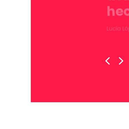
hec
Lucía Lóp