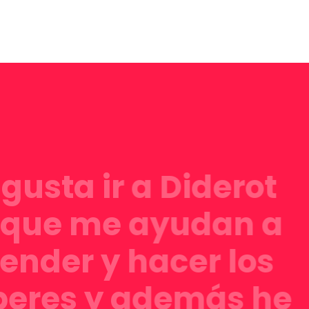
gusta ir a Diderot
que me ayudan a
ender y hacer los
eres y además he