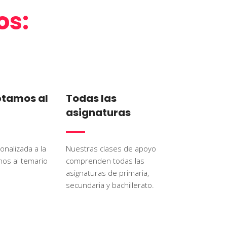
os:
tamos al
Todas las
asignaturas
onalizada a la
Nuestras clases de apoyo
nos al temario
comprenden todas las
asignaturas de primaria,
secundaria y bachillerato.