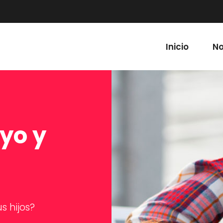
Inicio
No
yo y
s hijos?