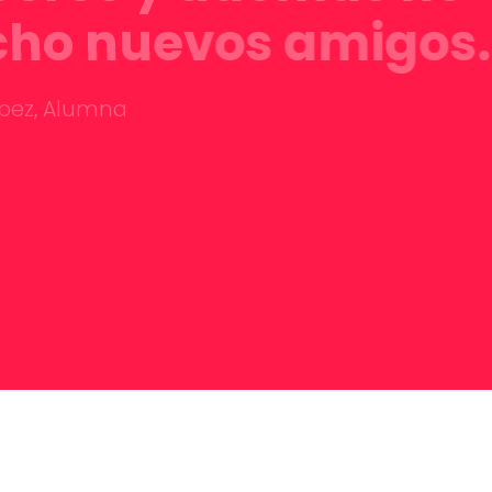
ho nuevos amigos.
ez,
Alumna