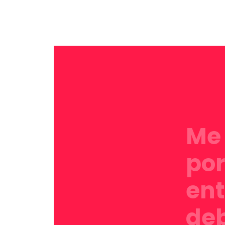
Me 
por
ent
deb