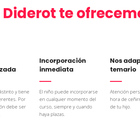
 Diderot te ofrecem
Incorporación
Nos adap
izada
inmediata
temario
istinto y tiene
El niño puede incorporarse
Atención pers
erentes. Por
en cualquier momento del
hora de ceñir
ción debe ser
curso, siempre y cuando
de tu hijo.
.
haya plazas.